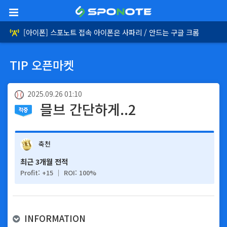
[아이폰] 스포노트 접속 아이폰은 사파리 / 안드는 구글 크롬
[런칭소식] 스포노트 AI픽 승부예측 서비스 오픈
TIP 오픈마켓
2025.09.26 01:10
믈브 간단하게..2
축천
최근 3개월 전적
Profit: +15 │ ROI: 100%
INFORMATION