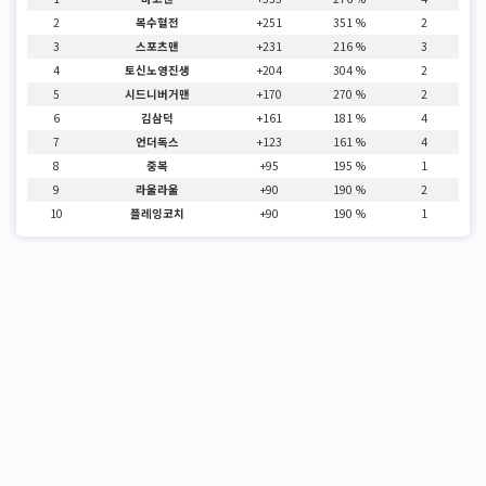
2
복수혈전
+251
351 %
2
3
스포츠맨
+231
216 %
3
4
토신노영진생
+204
304 %
2
5
시드니버거맨
+170
270 %
2
6
김삼덕
+161
181 %
4
7
언더독스
+123
161 %
4
8
중복
+95
195 %
1
9
라울라울
+90
190 %
2
10
플레잉코치
+90
190 %
1