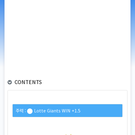
CONTENTS
주력 :
Lotte Giants WIN +1.5