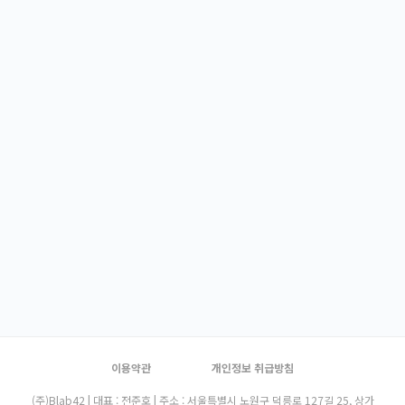
이용약관
개인정보 취급방침
(주)Blab42 | 대표 : 전준호 | 주소 : 서울특별시 노원구 덕릉로 127길 25, 상가