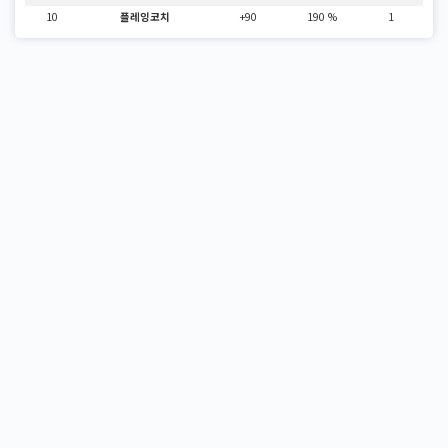
10
플레잉코치
+90
190 %
1