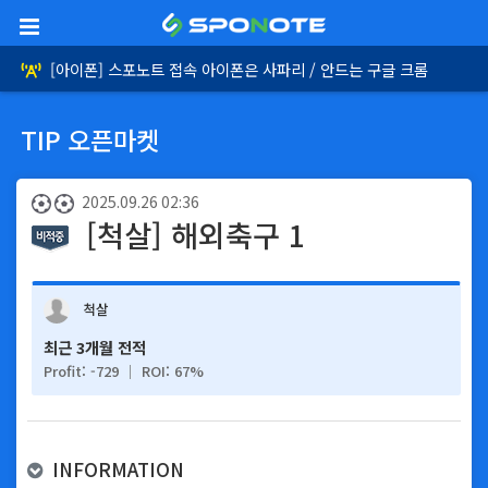
[아이폰] 스포노트 접속 아이폰은 사파리 / 안드는 구글 크롬
[런칭소식] 스포노트 AI픽 승부예측 서비스 오픈
TIP 오픈마켓
2025.09.26 02:36
[척살] 해외축구 1
척살
최근 3개월 전적
Profit: -729 │ ROI: 67%
INFORMATION