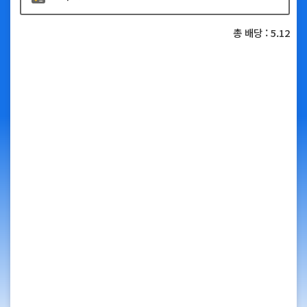
총 배당 : 5.12