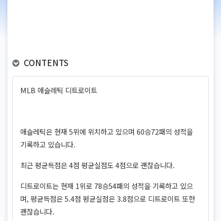
CONTENTS
MLB 애슬레틱 디트로이트
애슬레틱은 현재 5위에 위치하고 있으며 60승72패의 성적을
기록하고 있습니다.
최근 평균득점은 4점 평균실점도 4점으로 괜찮습니다.
디트로이트는 현재 1위로 78승54패의 성적을 기록하고 있으
며, 평균득점은 5.4점 평균실점은 3.8점으로 디트로이트 또한
괜찮습니다.