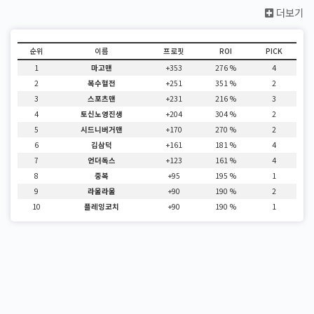
더보기
순위
이름
프로핏
ROI
PICK
1
마고맨
+353
276 %
4
2
복수혈전
+251
351 %
2
3
스포츠맨
+231
216 %
3
4
토신노영진생
+204
304 %
2
5
시드니버거맨
+170
270 %
2
6
김삼덕
+161
181 %
4
7
언더독스
+123
161 %
4
8
중복
+95
195 %
1
9
라울라울
+90
190 %
2
10
플레잉코치
+90
190 %
1